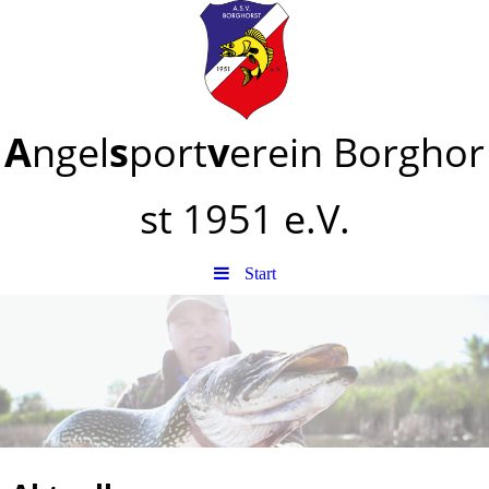
A
ngel
s
port
v
erein
Borghor
st
1951 e.V.
Start