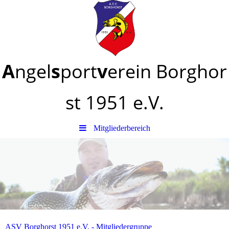
A
ngel
s
port
v
erein
Borghor
st
1951 e.V.
Mitgliederbereich
ASV Borghorst 1951 e.V. - Mitgliedergruppe